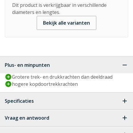
Dit product is verkrijgbaar in verschillende
diameters en lengtes.
Bekijk alle varianten
Plus- en minpunten
Grotere trek- en drukkrachten dan deeldraad
hogere kopdoortrekkrachten
Specificaties
Aandrijving
T-STAR plus
Vraag en antwoord
Geen vragen
Artikelnummer