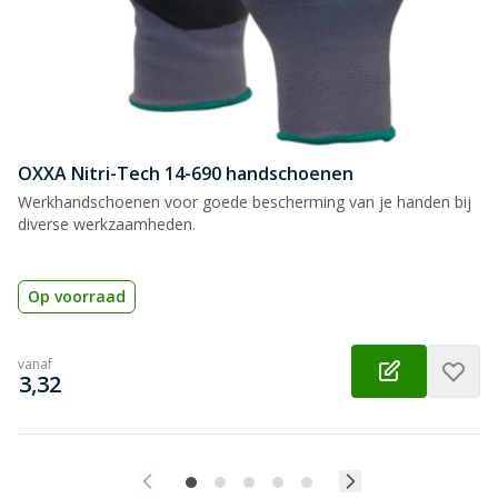
OXXA Nitri-Tech 14-690 handschoenen
Werkhandschoenen voor goede bescherming van je handen bij
diverse werkzaamheden.
Op voorraad
vanaf
€
3,32