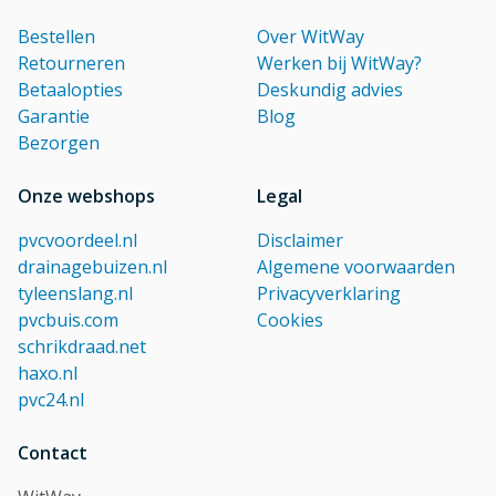
Bestellen
Over WitWay
Retourneren
Werken bij WitWay?
Betaalopties
Deskundig advies
Garantie
Blog
Bezorgen
Onze webshops
Legal
pvcvoordeel.nl
Disclaimer
drainagebuizen.nl
Algemene voorwaarden
tyleenslang.nl
Privacyverklaring
pvcbuis.com
Cookies
schrikdraad.net
haxo.nl
pvc24.nl
Contact