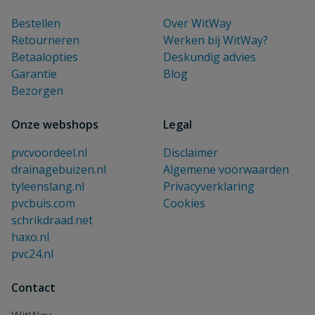
Bestellen
Over WitWay
Retourneren
Werken bij WitWay?
Betaalopties
Deskundig advies
Garantie
Blog
Bezorgen
Onze webshops
Legal
pvcvoordeel.nl
Disclaimer
drainagebuizen.nl
Algemene voorwaarden
tyleenslang.nl
Privacyverklaring
pvcbuis.com
Cookies
schrikdraad.net
haxo.nl
pvc24.nl
Contact