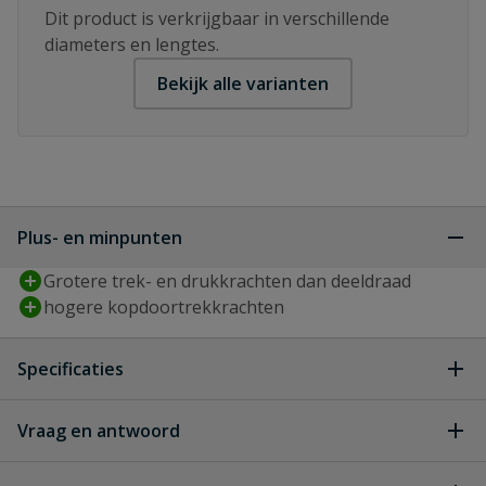
Dit product is verkrijgbaar in verschillende
diameters en lengtes.
Bekijk alle varianten
Plus- en minpunten
Grotere trek- en drukkrachten dan deeldraad
hogere kopdoortrekkrachten
Specificaties
Aandrijving
T-STAR plus
Vraag en antwoord
Geen vragen
Artikelnummer