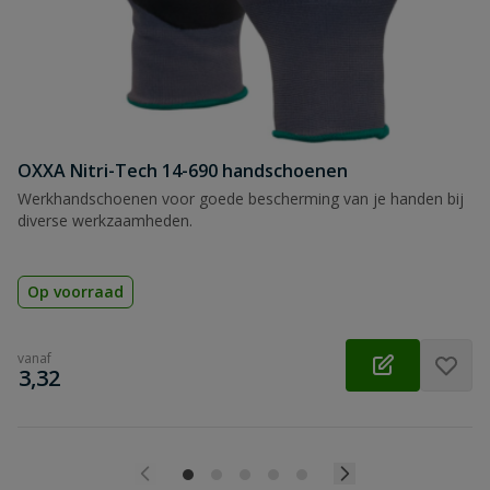
OXXA Nitri-Tech 14-690 handschoenen
Werkhandschoenen voor goede bescherming van je handen bij
diverse werkzaamheden.
Op voorraad
vanaf
€
3,32