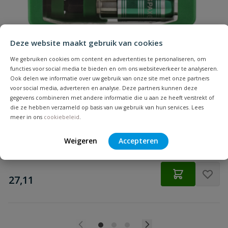
Hoofdvorm
bolkop
Beoordeling
Inhoud
200 stuks
Deze website maakt gebruik van cookies
Lengte
50 mm
We gebruiken cookies om content en advertenties te personaliseren, om
functies voor social media te bieden en om ons websiteverkeer te analyseren.
Materiaal
RVS A2
Ook delen we informatie over uw gebruik van onze site met onze partners
Spax Bitbox T-STAR plus
voor social media, adverteren en analyse. Deze partners kunnen deze
Beoordeling versturen
6 Bitjes + Bithouder
gegevens combineren met andere informatie die u aan ze heeft verstrekt of
Merknaam
Spax
die ze hebben verzameld op basis van uw gebruik van hun services. Lees
meer in ons
cookiebeleid
.
Punt
S-punt
Op voorraad
Weigeren
Accepteren
Schroefdraadlengte
47 mm
€
27,11