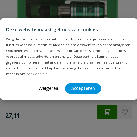
Samenvatting
Hoofdvorm
bolkop
Beoordeling
Inhoud
200 stuks
Deze website maakt gebruik van cookies
Lengte
We gebruiken cookies om content en advertenties te personaliseren, om
40 mm
functies voor social media te bieden en om ons websiteverkeer te analyseren.
Ook delen we informatie over uw gebruik van onze site met onze partners
Materiaal
RVS A2
Spax Bitbox T-STAR plus
voor social media, adverteren en analyse. Deze partners kunnen deze
Beoordeling versturen
gegevens combineren met andere informatie die u aan ze heeft verstrekt of
6 Bitjes + Bithouder
die ze hebben verzameld op basis van uw gebruik van hun services. Lees
Merknaam
Spax
meer in ons
cookiebeleid
.
Punt
S-punt
Weigeren
Accepteren
Op voorraad
Schroefdraadlengte
37 mm
€
27,11