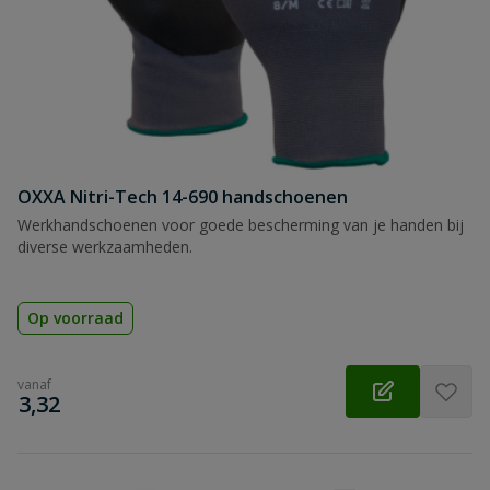
OXXA Nitri-Tech 14-690 handschoenen
Werkhandschoenen voor goede bescherming van je handen bij
diverse werkzaamheden.
Op voorraad
vanaf
€
3,32