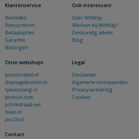
Klantenservice
Ook interessant
Bestellen
Over WitWay
Retourneren
Werken bij WitWay?
Betaalopties
Deskundig advies
Garantie
Blog
Bezorgen
Onze webshops
Legal
pvcvoordeel.nl
Disclaimer
drainagebuizen.nl
Algemene voorwaarden
tyleenslang.nl
Privacyverklaring
pvcbuis.com
Cookies
schrikdraad.net
haxo.nl
pvc24.nl
Contact