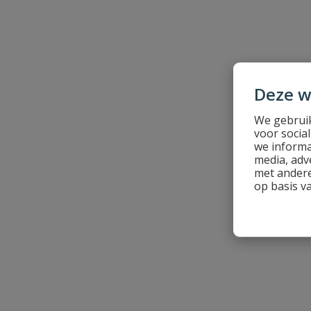
Je beoordeelt:
Raminex beluchterkraan met keerklep
Uw waardering:
Deze w
We gebruik
voor socia
we informa
media, adv
met andere
Naam
op basis v
Samenvatting
Beoordeling