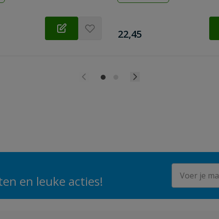
€
22,45
E-mailadres
en en leuke acties!