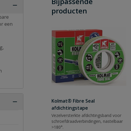
Bijpassende
producten
bare
or een
e
g,
n
Kolmat® Fibre Seal
afdichtingstape
Vezelversterkte afdichtingsband voor
schroefdraadverbindingen, nastelbaar
>180°.