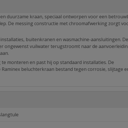
 en duurzame kraan, speciaal ontworpen voor een betrouw
klep. De messing constructie met chroomafwerking zorgt vo
e installaties, buitenkranen en wasmachine-aansluitingen. D
r ongewenst vuilwater terugstroomt naar de aanvoerleidin
aan.
 te monteren en past hij op standaard installaties. De
aminex beluchterkraan bestand tegen corrosie, slijtage e
slangtule