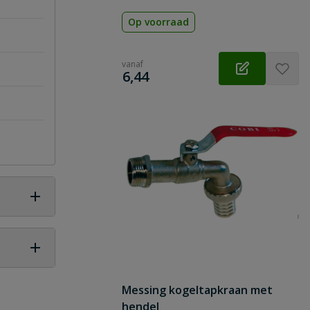
Op voorraad
vanaf
€
6,44
 vraag
Messing kogeltapkraan met
hendel