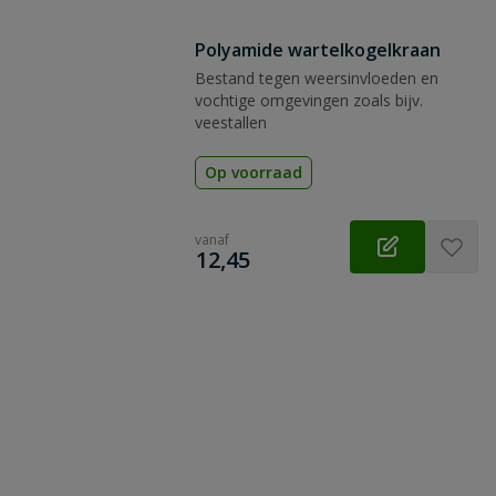
Polyamide wartelkogelkraan
Bestand tegen weersinvloeden en
vochtige omgevingen zoals bijv.
veestallen
Op voorraad
vanaf
€
12,45