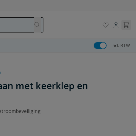
incl. BTW
s
aan met keerklep en
stroombeveiliging