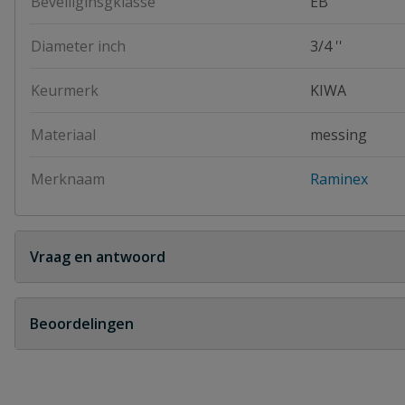
Beveiliginsgklasse
EB
Diameter inch
3/4 ''
Keurmerk
KIWA
Materiaal
messing
Merknaam
Raminex
Vraag en antwoord
Geen vragen
Beoordelingen
Heb je zelf ook een vraag over dit product?
Schrijf zelf een beoordeling