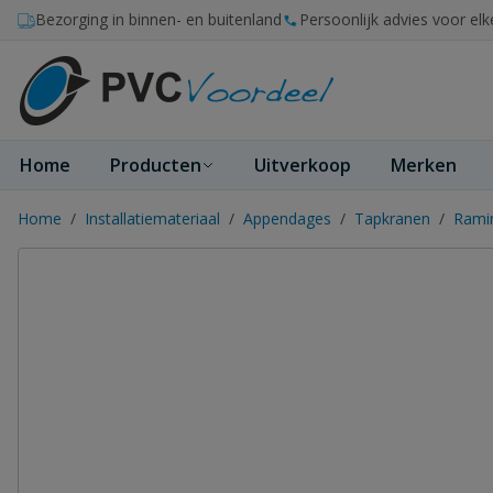
Ga naar de inhoud
Bezorging in binnen- en buitenland
Persoonlijk advies voor elk
Home
Producten
Uitverkoop
Merken
Home
/
Installatiemateriaal
/
Appendages
/
Tapkranen
/
Ramin