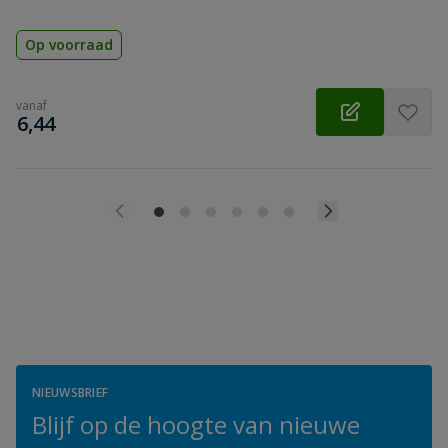
Op voorraad
vanaf
€
6,44
NIEUWSBRIEF
Blijf op de hoogte van nieuwe