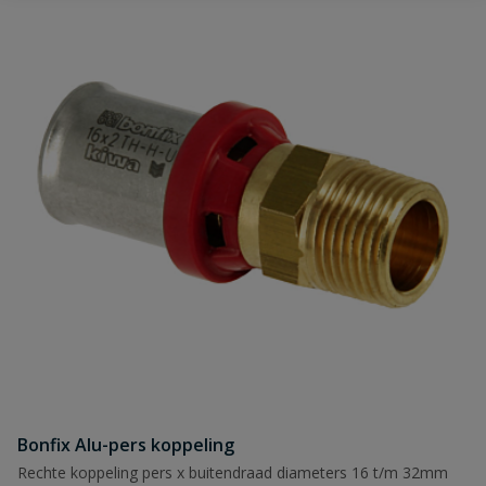
buis)
Uw waardering:
Team WitWay
Heb je zelf ook een vraag over
Naam
Stel jouw
vraag
dit product?
Samenvatting
Beoordeling
Bonfix Alu-pers koppeling
Beoordeling versturen
Rechte koppeling pers x buitendraad diameters 16 t/m 32mm