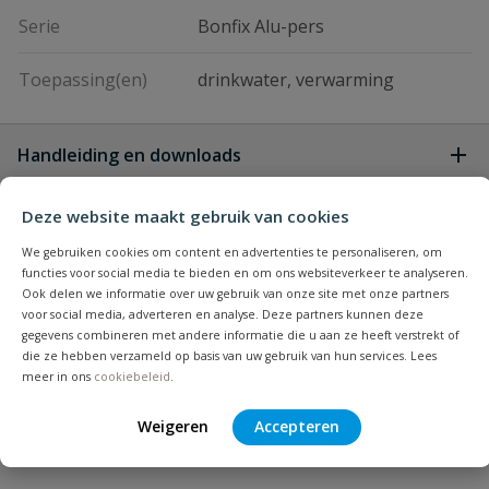
Serie
Bonfix Alu-pers
Toepassing(en)
drinkwater, verwarming
Handleiding en downloads
Vraag en antwoord
Deze website maakt gebruik van cookies
alupersbonfix koppelingen
Download
meerlagenbuis
We gebruiken cookies om content en advertenties te personaliseren, om
alupersbonfix_koppelingen-
functies voor social media te bieden en om ons websiteverkeer te analyseren.
Beoordelingen
Kan ik Bonfix meerlagenbuis ook
meerlagenbuis-FLD.pdf
Ook delen we informatie over uw gebruik van onze site met onze partners
voor social media, adverteren en analyse. Deze partners kunnen deze
buiten leggen?
gegevens combineren met andere informatie die u aan ze heeft verstrekt of
die ze hebben verzameld op basis van uw gebruik van hun services. Lees
Bijpassende producten
Schrijf zelf een beoordeling
meer in ons
cookiebeleid
.
Ja, mits beschermd tegen UV
Je beoordeelt:
Bonfix Alu-pers koppeling
Weigeren
Accepteren
(bijvoorbeeld in
binnendraad
kabelbeschermingsbuis of in PVC-