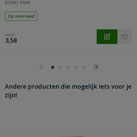
KOMO KIWA
Op voorraad
vanaf
€
3,58
Andere producten die mogelijk iets voor je
zijn!