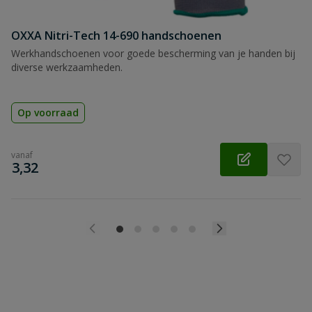
OXXA Nitri-Tech 14-690 handschoenen
Werkhandschoenen voor goede bescherming van je handen bij
diverse werkzaamheden.
Op voorraad
vanaf
€
3,32