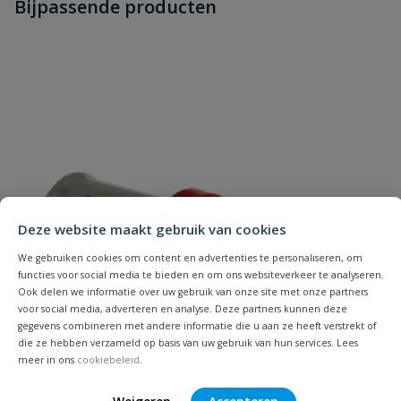
Bijpassende producten
Schrijf zelf een beoordeling
vraag
dit product?
Je beoordeelt:
Bonfix alu-pers radiatorbocht 9cm
buis 15mm x pers 16mm
Uw waardering:
Deze website maakt gebruik van cookies
Naam
We gebruiken cookies om content en advertenties te personaliseren, om
functies voor social media te bieden en om ons websiteverkeer te analyseren.
Ook delen we informatie over uw gebruik van onze site met onze partners
voor social media, adverteren en analyse. Deze partners kunnen deze
Samenvatting
gegevens combineren met andere informatie die u aan ze heeft verstrekt of
die ze hebben verzameld op basis van uw gebruik van hun services. Lees
meer in ons
cookiebeleid
.
Beoordeling