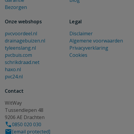
Garantie
Blog
Bezorgen
Onze webshops
Legal
pvcvoordeel.nl
Disclaimer
drainagebuizen.nl
Algemene voorwaarden
tyleenslang.nl
Privacyverklaring
pvcbuis.com
Cookies
schrikdraad.net
haxo.nl
pvc24.nl
Contact
WitWay
Tussendiepen 48
9206 AE Drachten
0850 020 030
[email protected]