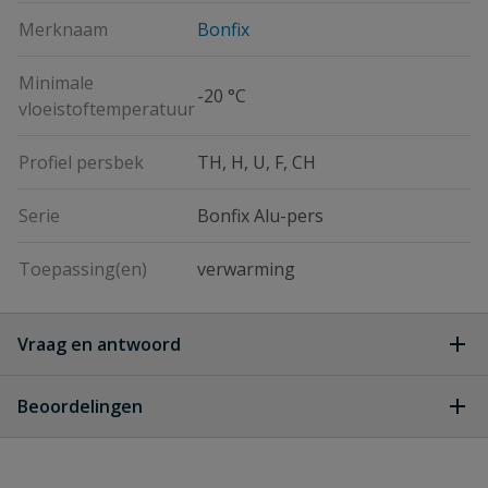
Merknaam
Bonfix
Minimale
-20 °C
vloeistoftemperatuur
Profiel persbek
TH, H, U, F, CH
Serie
Bonfix Alu-pers
Toepassing(en)
verwarming
Vraag en antwoord
Geen vragen
Beoordelingen
Heb je zelf ook een vraag over
Stel jouw