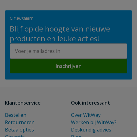
NIEUWSBRIEF
Blijf op de hoogte van nieuwe
producten en leuke acties!
E-mailadres
Inschrijven
Klantenservice
Ook interessant
Bestellen
Over WitWay
Retourneren
Werken bij WitWay?
Betaalopties
Deskundig advies