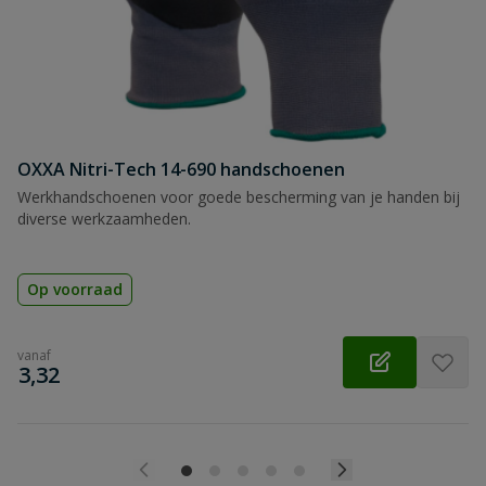
OXXA Nitri-Tech 14-690 handschoenen
Werkhandschoenen voor goede bescherming van je handen bij
diverse werkzaamheden.
Op voorraad
vanaf
€
3,32