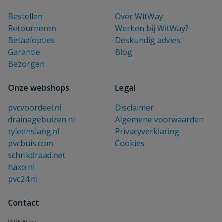
Bestellen
Over WitWay
Retourneren
Werken bij WitWay?
Betaalopties
Deskundig advies
Garantie
Blog
Bezorgen
Onze webshops
Legal
pvcvoordeel.nl
Disclaimer
drainagebuizen.nl
Algemene voorwaarden
tyleenslang.nl
Privacyverklaring
pvcbuis.com
Cookies
schrikdraad.net
haxo.nl
pvc24.nl
Contact