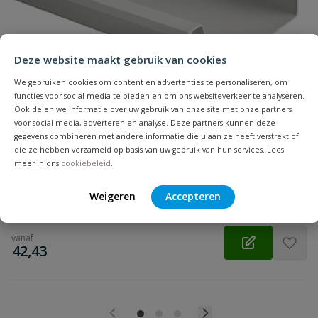
Samenvatting
Beoordeling
Deze website maakt gebruik van cookies
We gebruiken cookies om content en advertenties te personaliseren, om
functies voor social media te bieden en om ons websiteverkeer te analyseren.
Ook delen we informatie over uw gebruik van onze site met onze partners
voor social media, adverteren en analyse. Deze partners kunnen deze
Ubbink polyester bakgoot
gegevens combineren met andere informatie die u aan ze heeft verstrekt of
Beoordeling versturen
Aansluiting: glad | Diameter: 120 t/m 205 mm | Lengte: 1, 3 & 6
die ze hebben verzameld op basis van uw gebruik van hun services. Lees
m | Kleur: grijs
meer in ons
cookiebeleid
.
Op voorraad
Weigeren
Accepteren
vanaf
€
42,43