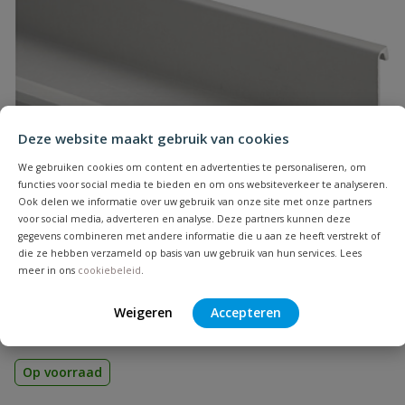
Naam
Samenvatting
Deze website maakt gebruik van cookies
Beoordeling
We gebruiken cookies om content en advertenties te personaliseren, om
functies voor social media te bieden en om ons websiteverkeer te analyseren.
Ook delen we informatie over uw gebruik van onze site met onze partners
voor social media, adverteren en analyse. Deze partners kunnen deze
gegevens combineren met andere informatie die u aan ze heeft verstrekt of
die ze hebben verzameld op basis van uw gebruik van hun services. Lees
meer in ons
cookiebeleid
.
Beoordeling versturen
Ubbink polyester bakgoot
Weigeren
Accepteren
Aansluiting: glad | Diameter: 120 t/m 205 mm | Lengte: 1, 3 & 6
m | Kleur: grijs
Op voorraad