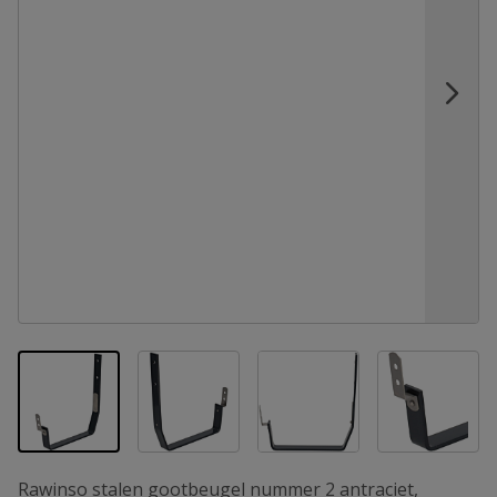
View larger image
View larger image
View la
View larger image
Rawinso stalen gootbeugel nummer 2 antraciet,