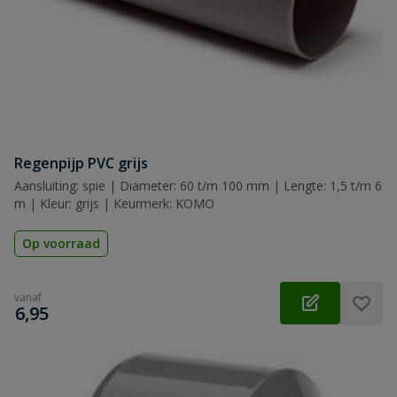
Regenpijp PVC grijs
Aansluiting: spie | Diameter: 60 t/m 100 mm | Lengte: 1,5 t/m 6
m | Kleur: grijs | Keurmerk: KOMO
Op voorraad
vanaf
€
6,95