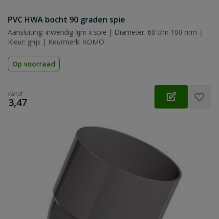
PVC HWA bocht 90 graden spie
Aansluiting: inwendig lijm x spie | Diameter: 60 t/m 100 mm |
Kleur: grijs | Keurmerk: KOMO
Op voorraad
vanaf
€
3,47