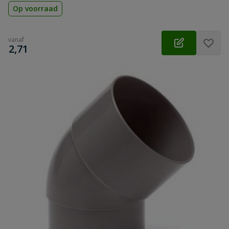
Op voorraad
vanaf
€
2,71