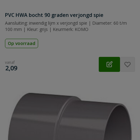
PVC HWA bocht 90 graden verjongd spie
Aansluiting: inwendig lijm x verjongd spie | Diameter: 60 t/m
100 mm | Kleur: grijs | Keurmerk: KOMO
Op voorraad
vanaf
€
2,09