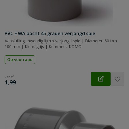
PVC HWA bocht 45 graden verjongd spie
Aansluiting: inwendig lijm x verjongd spie | Diameter: 60 t/m
100 mm | Kleur: grijs | Keurmerk: KOMO
Op voorraad
vanaf
€
1,99