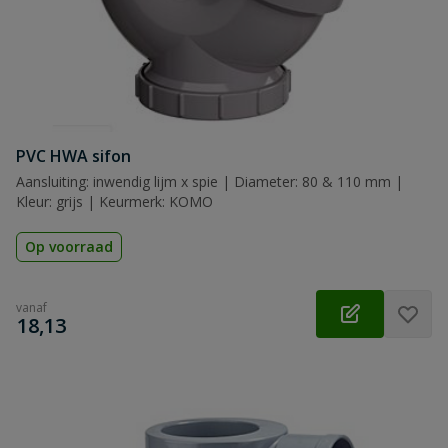
PVC HWA sifon
Aansluiting: inwendig lijm x spie | Diameter: 80 & 110 mm |
Kleur: grijs | Keurmerk: KOMO
Op voorraad
vanaf
€
18,13