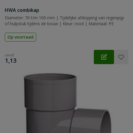
HWA combikap
Diameter: 70 t/m 100 mm | Tijdelijke afdopping van regenpijp
of hulpstuk tijdens de bouw | Kleur: rood | Materiaal: PE
Op voorraad
vanaf
€
1,13