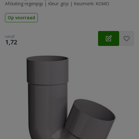
Afsluiting regenpijp | Kleur: grijs | Keurmerk: KOMO
Op voorraad
vanaf
€
1,72