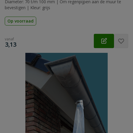
Diameter: 70 t/m 100 mm | Om regenpijpen aan de muur te
bevestigen | Kleur: grijs
Op voorraad
vanaf
€
3,13