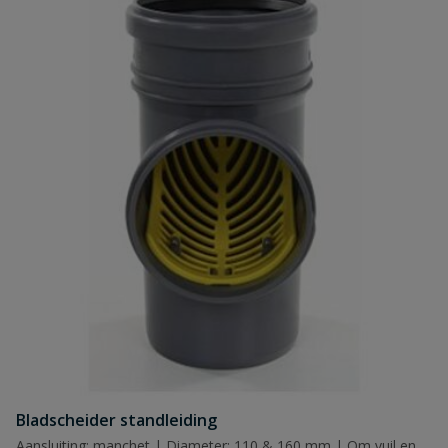
Bladscheider standleiding
Aansluiting: manchet | Diameter: 110 & 160 mm | Om vuil en