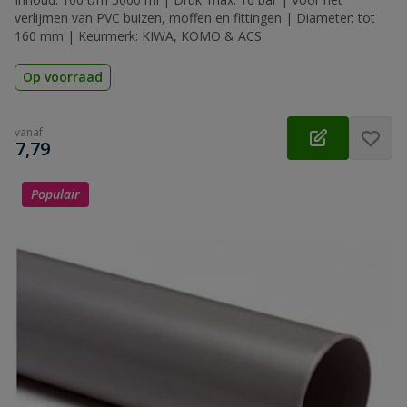
verlijmen van PVC buizen, moffen en fittingen | Diameter: tot
160 mm | Keurmerk: KIWA, KOMO & ACS
Op voorraad
vanaf
€
7,79
Populair