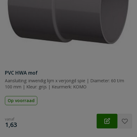
PVC HWA mof
Aansluiting: inwendig lijm x verjongd spie | Diameter: 60 t/m
100 mm | Kleur: grijs | Keurmerk: KOMO
Op voorraad
vanaf
€
1,63