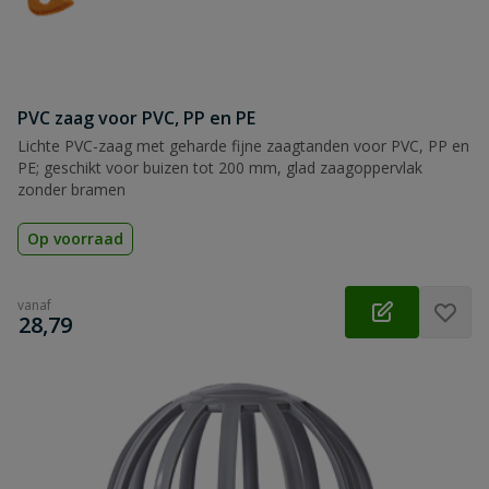
PVC zaag voor PVC, PP en PE
Lichte PVC-zaag met geharde fijne zaagtanden voor PVC, PP en
PE; geschikt voor buizen tot 200 mm, glad zaagoppervlak
zonder bramen
Op voorraad
vanaf
€
28,79