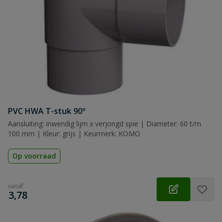
PVC HWA T-stuk 90º
Aansluiting: inwendig lijm x verjongd spie | Diameter: 60 t/m
100 mm | Kleur: grijs | Keurmerk: KOMO
Op voorraad
vanaf
€
3,78