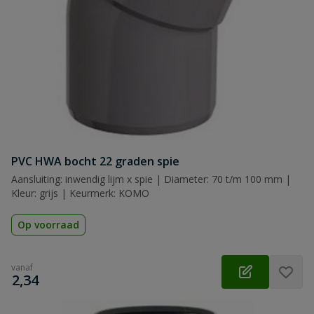
PVC HWA bocht 22 graden spie
Aansluiting: inwendig lijm x spie | Diameter: 70 t/m 100 mm |
Kleur: grijs | Keurmerk: KOMO
Op voorraad
vanaf
€
2,34