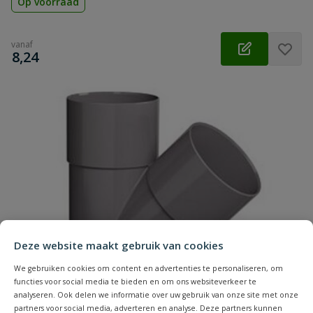
Op voorraad
vanaf
€
8,24
Deze website maakt gebruik van cookies
We gebruiken cookies om content en advertenties te personaliseren, om
functies voor social media te bieden en om ons websiteverkeer te
analyseren. Ook delen we informatie over uw gebruik van onze site met onze
partners voor social media, adverteren en analyse. Deze partners kunnen