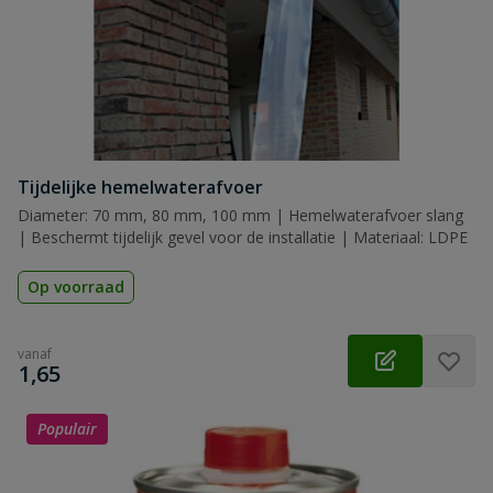
Tijdelijke hemelwaterafvoer
Diameter: 70 mm, 80 mm, 100 mm | Hemelwaterafvoer slang
| Beschermt tijdelijk gevel voor de installatie | Materiaal: LDPE
Op voorraad
vanaf
€
1,65
Populair