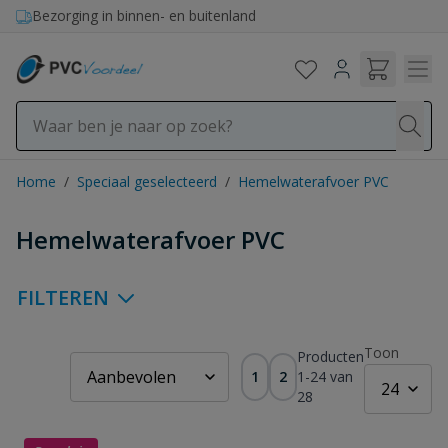
Ga naar de inhoud
Bezorging in binnen- en buitenland
Home
/
Speciaal geselecteerd
/
Hemelwaterafvoer PVC
Hemelwaterafvoer PVC
FILTEREN
Toon
Producten
1
2
1
-
24
van
28