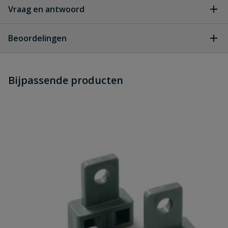
Vraag en antwoord
Geen vragen
Beoordelingen
Heb je zelf ook een vraag over
Stel jouw
Bijpassende producten
Schrijf zelf een beoordeling
vraag
dit product?
Je beoordeelt:
PVC bocht HWA M/VS 80mm wit 45°
Uw waardering:
Naam