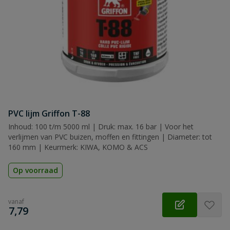
PVC lijm Griffon T-88
Inhoud: 100 t/m 5000 ml | Druk: max. 16 bar | Voor het
verlijmen van PVC buizen, moffen en fittingen | Diameter: tot
160 mm | Keurmerk: KIWA, KOMO & ACS
Op voorraad
vanaf
€
7,79