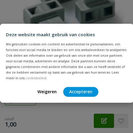
Samenvatting
Beoordeling
Deze website maakt gebruik van cookies
We gebruiken cookies om content en advertenties te personaliseren, om
functies voor social media te bieden en om ons websiteverkeer te analyseren.
Ook delen we informatie over uw gebruik van onze site met onze partners
voor social media, adverteren en analyse. Deze partners kunnen deze
Beoordeling versturen
gegevens combineren met andere informatie die u aan ze heeft verstrekt of
DYKA montage oog
die ze hebben verzameld op basis van uw gebruik van hun services. Lees
Dyka montage oog, voor het bevestigen van de dyka beugels
meer in ons
cookiebeleid
.
aan houtdraapen of draadeind
Weigeren
Accepteren
Op voorraad
vanaf
€
1,00