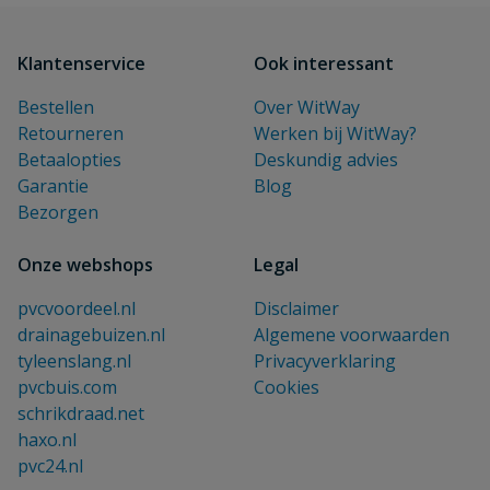
Klantenservice
Ook interessant
Bestellen
Over WitWay
Retourneren
Werken bij WitWay?
Betaalopties
Deskundig advies
Garantie
Blog
Bezorgen
Onze webshops
Legal
pvcvoordeel.nl
Disclaimer
drainagebuizen.nl
Algemene voorwaarden
tyleenslang.nl
Privacyverklaring
pvcbuis.com
Cookies
schrikdraad.net
haxo.nl
pvc24.nl