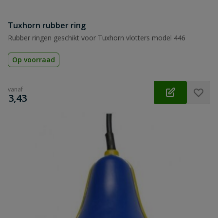
Tuxhorn rubber ring
Rubber ringen geschikt voor Tuxhorn vlotters model 446
Op voorraad
vanaf
€
3,43