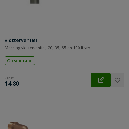
Vlotterventiel
Messing vlotterventiel, 20, 35, 65 en 100 ltr/m
Op voorraad
vanaf
€
14,80