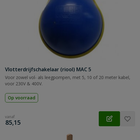
Vlotterdrijfschakelaar (riool) MAC 5
Voor zowel vol- als leegpompen, met 5, 10 of 20 meter kabel,
voor 230V & 400V.
Op voorraad
vanaf
€
85,15