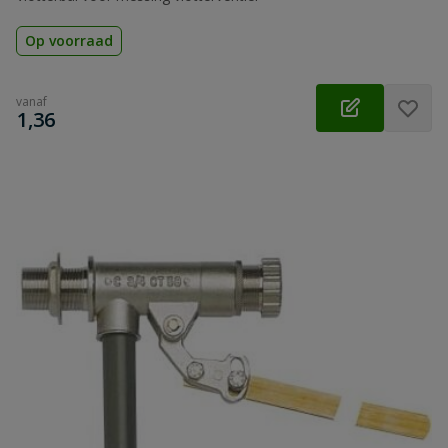
Op voorraad
vanaf
€
1,36