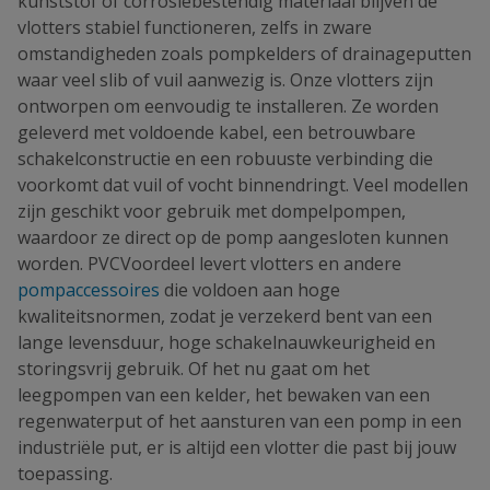
kunststof of corrosiebestendig materiaal blijven de
vlotters stabiel functioneren, zelfs in zware
omstandigheden zoals pompkelders of drainageputten
waar veel slib of vuil aanwezig is. Onze vlotters zijn
ontworpen om eenvoudig te installeren. Ze worden
geleverd met voldoende kabel, een betrouwbare
schakelconstructie en een robuuste verbinding die
voorkomt dat vuil of vocht binnendringt. Veel modellen
zijn geschikt voor gebruik met dompelpompen,
waardoor ze direct op de pomp aangesloten kunnen
worden. PVCVoordeel levert vlotters en andere
pompaccessoires
die voldoen aan hoge
kwaliteitsnormen, zodat je verzekerd bent van een
lange levensduur, hoge schakelnauwkeurigheid en
storingsvrij gebruik. Of het nu gaat om het
leegpompen van een kelder, het bewaken van een
regenwaterput of het aansturen van een pomp in een
industriële put, er is altijd een vlotter die past bij jouw
toepassing.