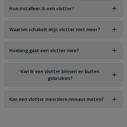
zand.
Hoe installeer ik een vlotter?
Door deze vrij te laten bewegen in de put en
elektrisch aan te sluiten op de pomp of besturing.
Waarom schakelt mijn vlotter niet meer?
Dit kan komen door vuil, kalk, beschadiging of een
verkeerde positie.
Hoelang gaat een vlotter mee?
Met goed onderhoud kan een vlotter jarenlang
functioneren.
Kan ik een vlotter binnen en buiten
gebruiken?
Ja, de meeste vlotters zijn waterdicht en geschikt
voor binnen- en buiteninstallaties.
Kan een vlotter meerdere niveaus meten?
Sommige geavanceerde vlotters hebben meerdere
schakelmomenten.