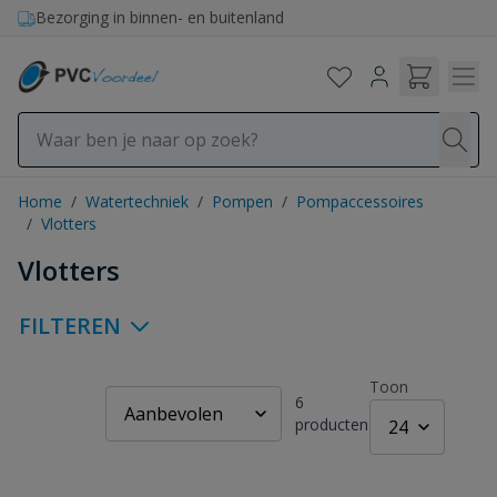
Ga naar de inhoud
Bezorging in binnen- en buitenland
Home
/
Watertechniek
/
Pompen
/
Pompaccessoires
/
Vlotters
Vlotters
FILTEREN
Toon
6
producten