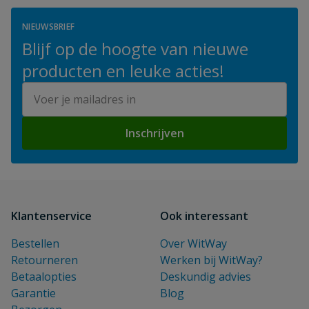
NIEUWSBRIEF
Blijf op de hoogte van nieuwe
producten en leuke acties!
E-mailadres
Inschrijven
Klantenservice
Ook interessant
Bestellen
Over WitWay
Retourneren
Werken bij WitWay?
Betaalopties
Deskundig advies
Garantie
Blog