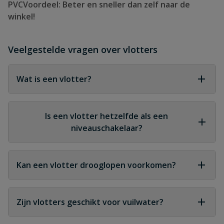
PVCVoordeel: Beter en sneller dan zelf naar de
winkel!
Veelgestelde vragen over vlotters
Wat is een vlotter?
Een vlotter is een drijvend element dat reageert op
het waterniveau en een pomp of installatie
Is een vlotter hetzelfde als een
automatisch schakelt.
niveauschakelaar?
Een vlotter is een type niveauschakelaar, maar
werkt specifiek met een drijvend mechanisme.
Kan een vlotter drooglopen voorkomen?
Ja, de vlotter schakelt de pomp uit wanneer het
waterpeil te laag wordt.
Zijn vlotters geschikt voor vuilwater?
Veel modellen zijn bestand tegen vuilwater, slib en