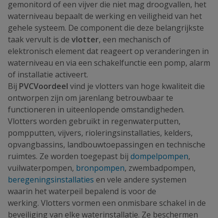
gemonitord of een vijver die niet mag droogvallen, het
waterniveau bepaalt de werking en veiligheid van het
gehele systeem. De component die deze belangrijkste
taak vervult is de
vlotter
, een mechanisch of
elektronisch element dat reageert op veranderingen in
waterniveau en via een schakelfunctie een pomp, alarm
of installatie activeert.
Bij
PVCVoordeel
vind je vlotters van hoge kwaliteit die
ontworpen zijn om jarenlang betrouwbaar te
functioneren in uiteenlopende omstandigheden.
Vlotters worden gebruikt in regenwaterputten,
pompputten, vijvers, rioleringsinstallaties, kelders,
opvangbassins, landbouwtoepassingen en technische
ruimtes. Ze worden toegepast bij
dompelpompen
,
vuilwaterpompen,
bronpompen
, zwembadpompen,
beregeningsinstallaties
en vele andere systemen
waarin het waterpeil bepalend is voor de
werking. Vlotters vormen een onmisbare schakel in de
beveiliging van elke waterinstallatie. Ze beschermen