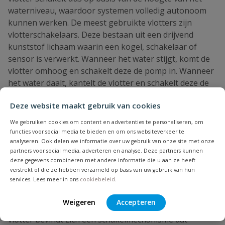
waterniveau, waardoor systemen volledig autonoom
kunnen werken. De meest gebruikte vlotters zijn
vlotterschakelaars. Deze bestaan uit een drijvend
kunststof lichaam waarin een kogel, schakelaar of
sensor is verwerkt. Wanneer het water stijgt, komt de
vlotter omhoog en schakelt deze de pomp in. Wanneer
het water daalt, kantelt de vlotter en schakelt deze de
pomp uit. Dit systeem is mechanisch eenvoudig, zeer
Deze website maakt gebruik van cookies
betrouwbaar en ongevoelig voor storingen. Daarnaast
bestaan er verticale vlotters, reedcontact-vlotters,
We gebruiken cookies om content en advertenties te personaliseren, om
elektronische niveauschakelaars en vlotters speciaal
functies voor social media te bieden en om ons websiteverkeer te
analyseren. Ook delen we informatie over uw gebruik van onze site met onze
ontworpen voor vuilwater. Deze varianten worden
partners voor social media, adverteren en analyse. Deze partners kunnen
toegepast in installaties waar nauwkeurigheid,
deze gegevens combineren met andere informatie die u aan ze heeft
compactheid of extra veiligheid vereist is.
verstrekt of die ze hebben verzameld op basis van uw gebruik van hun
services. Lees meer in ons
cookiebeleid
.
Een vlotter werkt op basis van het principe van
drijfvermogen. De vlotter drijft op het water en kantelt
Weigeren
Accepteren
of schuift wanneer het waterniveau verandert. In de
vlotter bevindt zich een schakelmechanisme dat