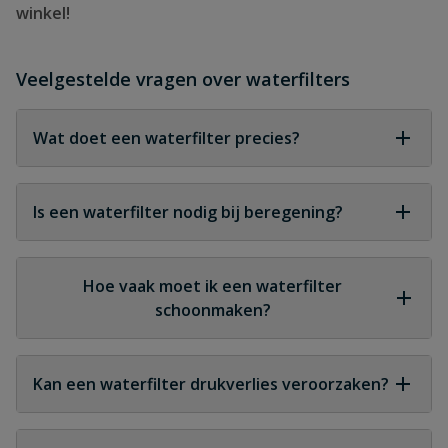
winkel!
Veelgestelde vragen over waterfilters
Wat doet een waterfilter precies?
Een waterfilter verwijdert vuil, zand, slib en andere
deeltjes uit water zodat pompen en installaties
Is een waterfilter nodig bij beregening?
beschermd blijven.
Ja, omdat vuil anders sproeiers en druppelslangen
kan verstoppen.
Hoe vaak moet ik een waterfilter
schoonmaken?
Dit hangt af van de waterkwaliteit, maar
regelmatig controleren is aan te raden.
Kan een waterfilter drukverlies veroorzaken?
Een schoon filter veroorzaakt nauwelijks