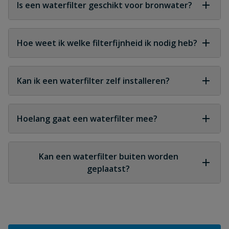
drukverlies; een vervuild filter wel.
Is een waterfilter geschikt voor bronwater?
Ja, veel modellen zijn gemaakt voor bronwater en
kunnen grote hoeveelheden zand tegenhouden.
Hoe weet ik welke filterfijnheid ik nodig heb?
Dat hangt af van de toepassing; fijnere filters zijn
nodig voor druppelsystemen, grovere voor
Kan ik een waterfilter zelf installeren?
vuilwater of bronwater.
Ja, de meeste filters zijn eenvoudig te installeren
en worden veeleer gebruikt door doe-het-zelvers.
Hoelang gaat een waterfilter mee?
Het filterhuis gaat jarenlang mee; het filterelement
moet periodiek worden vervangen of gereinigd.
Kan een waterfilter buiten worden
geplaatst?
Veel filters zijn geschikt voor buitengebruik, maar
vorstbescherming is belangrijk.