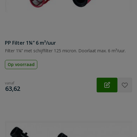
PP Filter 1¼” 6 m³/uur
Filter 1¼” met schijffilter 125 micron. Doorlaat max. 6 m³/uur.
Op voorraad
vanaf
€
63,62