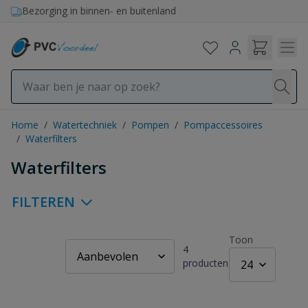
Ga naar de inhoud
Bezorging in binnen- en buitenland
Home
/
Watertechniek
/
Pompen
/
Pompaccessoires
/
Waterfilters
Waterfilters
FILTEREN
Toon
4
producten