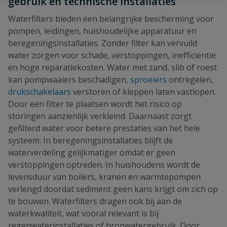
gebruik en technische installaties
Waterfilters bieden een belangrijke bescherming voor
pompen, leidingen, huishoudelijke apparatuur en
beregeningsinstallaties. Zonder filter kan vervuild
water zorgen voor schade, verstoppingen, inefficiëntie
en hoge reparatiekosten. Water met zand, slib of roest
kan pompwaaiers beschadigen,
sproeiers
ontregelen,
drukschakelaars
verstoren of kleppen laten vastlopen.
Door een filter te plaatsen wordt het risico op
storingen aanzienlijk verkleind. Daarnaast zorgt
gefilterd water voor betere prestaties van het hele
systeem. In beregeningsinstallaties blijft de
waterverdeling gelijkmatiger omdat er geen
verstoppingen optreden. In huishoudens wordt de
levensduur van boilers, kranen en warmtepompen
verlengd doordat sediment geen kans krijgt om zich op
te bouwen. Waterfilters dragen ook bij aan de
waterkwaliteit, wat vooral relevant is bij
regenwaterinstallaties of bronwatergebruik. Door