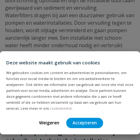
doorstroming optimaal en blijft de installatie duurzaam
gevrijwaard van sediment en vervuiling.
Waterfilters dragen bij aan een duurzamer gebruik van
pompen en waterinstallaties. Door vervuiling tegen te
houden, wordt slijtage verminderd en gaan pompen
aanzienlijk langer mee. Een installatie met schoon
water heeft minder onderhoud nodig en verbruikt
minder energie doordat het water vrij kan stromen
zonder obstructie. Daarnaast voorkomt een goed filter
Deze website maakt gebruik van cookies
dat leidingen, drukregelaars, kleppen en sproeiers
We gebruiken cookies om content en advertenties te personaliseren, om
beschadigd raken. Hierdoor blijft de volledige installatie
functies voor social media te bieden en om ons websiteverkeer te
efficiënt functioneren en wordt de kans op storingen
analyseren. Ook delen we informatie over uw gebruik van onze site met onze
tot een minimum beperkt. Dit maakt waterfilters niet
partners voor social media, adverteren en analyse. Deze partners kunnen
deze gegevens combineren met andere informatie die u aan ze heeft
alleen belangrijk voor de waterkwaliteit, maar ook voor
verstrekt of die ze hebben verzameld op basis van uw gebruik van hun
kostenbesparing en systeemveiligheid.
services. Lees meer in ons
cookiebeleid
.
Waterfilters: betrouwbare waterzuivering
Weigeren
Accepteren
voor pompen, irrigatie, huishoudelijk