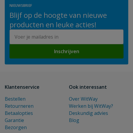
NIEUWSBRIEF
Blijf op de hoogte van nieuwe
producten en leuke acties!
E-mailadres
Inschrijven
Klantenservice
Ook interessant
Bestellen
Over WitWay
Retourneren
Werken bij WitWay?
Betaalopties
Deskundig advies
Garantie
Blog
Bezorgen