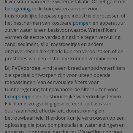
levensduur van iedere waterinstallatie. Of het gaat om
beregening
in de tuin, wateraanvoer voor
huishoudelijke toepassingen, industriële processen of
het beschermen van kostbare
pompen
en apparatuur,
zuiver water is een basisvoorwaarde.
Waterfilters
vormen de eerste verdedigingslinie tegen vervuiling,
zand, sediment, slib, roestdeeltjes en andere
onzuiverheden die schade kunnen veroorzaken of de
prestaties van een installatie kunnen verminderen.
Bij
PVCVoordeel
vind je een breed aanbod waterfilters
die speciaal ontworpen zijn voor uiteenlopende
toepassingen. Van eenvoudige filters voor
tuinberegening tot geavanceerde filterhuizen voor
bronpompen
en huishoudelijke waterdruksystemen.
Elk filter is zorgvuldig geselecteerd op basis van
duurzaamheid, effectiviteit, doorstroming en
betrouwbaarheid. Hierdoor kun je vertrouwen op een
oplossing die jouw pompinstallatie, waterleidingen en
apparatuur optimaal beschermt. Waterfilters zorgen