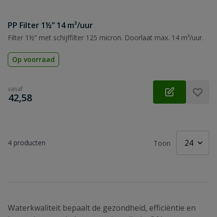
PP Filter 1½” 14 m³/uur
Filter 1½” met schijffilter 125 micron. Doorlaat max. 14 m³/uur.
Op voorraad
vanaf
€
42,58
4
producten
Toon
Waterkwaliteit bepaalt de gezondheid, efficiëntie en