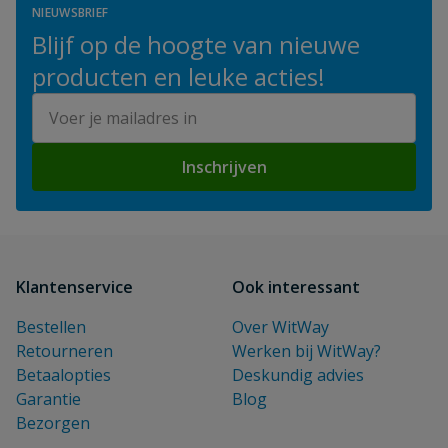
NIEUWSBRIEF
Blijf op de hoogte van nieuwe
producten en leuke acties!
E-mailadres
Inschrijven
Klantenservice
Ook interessant
Bestellen
Over WitWay
Retourneren
Werken bij WitWay?
Betaalopties
Deskundig advies
Garantie
Blog
Bezorgen