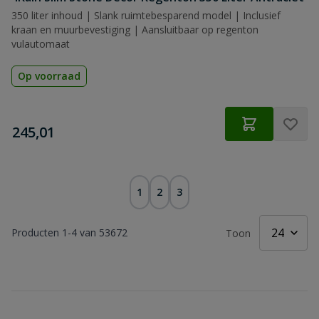
350 liter inhoud | Slank ruimtebesparend model | Inclusief
kraan en muurbevestiging | Aansluitbaar op regenton
vulautomaat
Op voorraad
€
245,01
1
2
3
Producten
1
-
4
van
53672
Toon