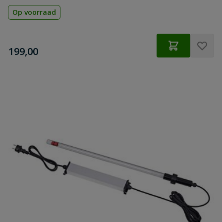
Op voorraad
€
199,00