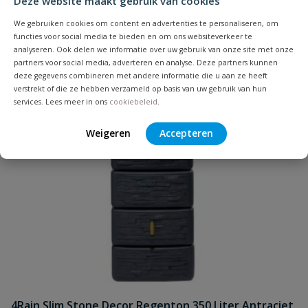
Deze website maakt gebruik van cookies
We gebruiken cookies om content en advertenties te personaliseren, om
functies voor social media te bieden en om ons websiteverkeer te
analyseren. Ook delen we informatie over uw gebruik van onze site met onze
partners voor social media, adverteren en analyse. Deze partners kunnen
deze gegevens combineren met andere informatie die u aan ze heeft
verstrekt of die ze hebben verzameld op basis van uw gebruik van hun
services. Lees meer in ons
cookiebeleid
.
Weigeren
Accepteren
4Rain Slim Stone Decor Regenton 350 Liter Antraciet