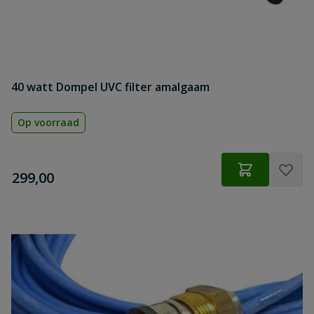
40 watt Dompel UVC filter amalgaam
Op voorraad
€
299,00