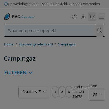
Ga naar de inhoud
Bezorging in binnen- en buitenland
Op werkdagen voor 15:00 uur besteld, vandaag verzonden
Home
/
Speciaal geselecteerd
/
Campingaz
Campingaz
FILTEREN
Toon
Producten
1
2
3
1
-
4
van
53672