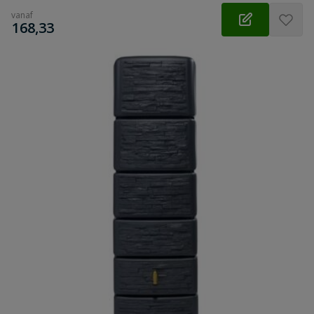
vanaf
€
168,33