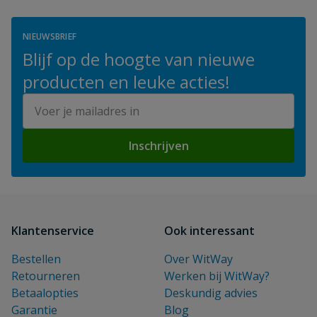
NIEUWSBRIEF
Blijf op de hoogte van nieuwe
producten en leuke acties!
E-mailadres
Inschrijven
Klantenservice
Ook interessant
Bestellen
Over WitWay
Retourneren
Werken bij WitWay?
Betaalopties
Deskundig advies
Garantie
Blog