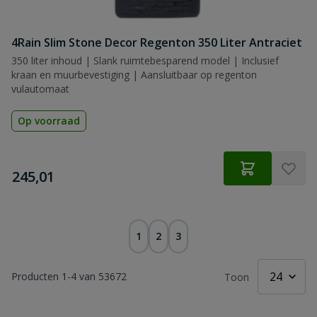
4Rain Slim Stone Decor Regenton 350 Liter Antraciet
350 liter inhoud | Slank ruimtebesparend model | Inclusief
kraan en muurbevestiging | Aansluitbaar op regenton
vulautomaat
Op voorraad
€
245,01
1
2
3
Producten
1
-
4
van
53672
Toon