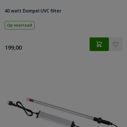
40 watt Dompel UVC filter
Op voorraad
€
199,00